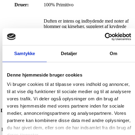
Druer:
100% Primitivo
Duften er intens og indbydende med noter af
blommer og kirsebær, suppleret af krydrede
nuancer af engelsk lakrids. Smagen er let
tilgængelig og frugtrig i starten, hvorefter den
Duft/Smagsnoter:
udvikler sig mere komplekst med toner af
krydderier og syltede bær. Eftersmagen er
Samtykke
Detaljer
Om
harmonisk og afrundet og slutter med en
vedvarende kirsebærkarakter.
Denne hjemmeside bruger cookies
Flaske størrelse
750 ml
Vi bruger cookies til at tilpasse vores indhold og annoncer,
til at vise dig funktioner til sociale medier og til at analysere
Alkohol:
13,5 %
vores trafik. Vi deler også oplysninger om din brug af
vores hjemmeside med vores partnere inden for sociale
Vi anbefaler at vinen åbnes og iltes 1-2 timer
Dekantering/Iltning:
medier, annonceringspartnere og analysepartnere. Vores
før servering.
partnere kan kombinere disse data med andre oplysninger,
du har givet dem, eller som de har indsamlet fra din brug af
Drikke temperatur:
Vi anbefaler at vinen nydes ved 16-18°C
deres tjenester.