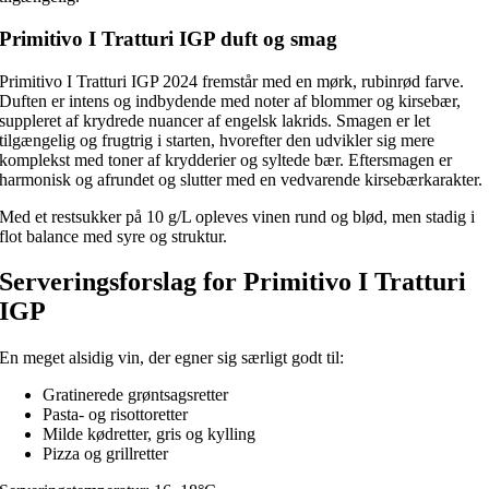
Primitivo I Tratturi IGP duft og smag
Primitivo I Tratturi IGP 2024 fremstår med en mørk, rubinrød farve.
Duften er intens og indbydende med noter af blommer og kirsebær,
suppleret af krydrede nuancer af engelsk lakrids. Smagen er let
tilgængelig og frugtrig i starten, hvorefter den udvikler sig mere
komplekst med toner af krydderier og syltede bær. Eftersmagen er
harmonisk og afrundet og slutter med en vedvarende kirsebærkarakter.
Med et restsukker på 10 g/L opleves vinen rund og blød, men stadig i
flot balance med syre og struktur.
Serveringsforslag for Primitivo I Tratturi
IGP
En meget alsidig vin, der egner sig særligt godt til:
Gratinerede grøntsagsretter
Pasta- og risottoretter
Milde kødretter, gris og kylling
Pizza og grillretter