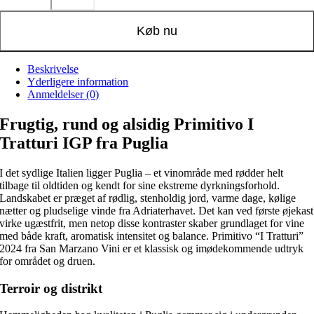
Køb nu
Beskrivelse
Yderligere information
Anmeldelser (0)
Frugtig, rund og alsidig Primitivo I
Tratturi IGP fra Puglia
I det sydlige Italien ligger Puglia – et vinområde med rødder helt
tilbage til oldtiden og kendt for sine ekstreme dyrkningsforhold.
Landskabet er præget af rødlig, stenholdig jord, varme dage, kølige
nætter og pludselige vinde fra Adriaterhavet. Det kan ved første øjekast
virke ugæstfrit, men netop disse kontraster skaber grundlaget for vine
med både kraft, aromatisk intensitet og balance. Primitivo “I Tratturi”
2024 fra San Marzano Vini er et klassisk og imødekommende udtryk
for området og druen.
Terroir og distrikt