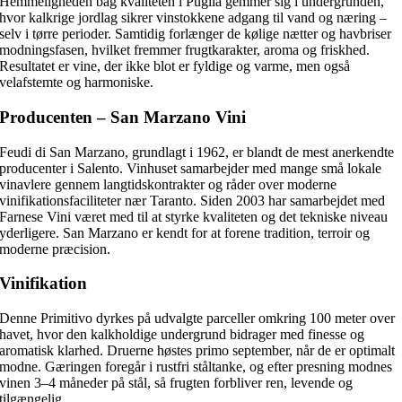
Hemmeligheden bag kvaliteten i Puglia gemmer sig i undergrunden,
hvor kalkrige jordlag sikrer vinstokkene adgang til vand og næring –
selv i tørre perioder. Samtidig forlænger de kølige nætter og havbriser
modningsfasen, hvilket fremmer frugtkarakter, aroma og friskhed.
Resultatet er vine, der ikke blot er fyldige og varme, men også
velafstemte og harmoniske.
Producenten – San Marzano Vini
Feudi di San Marzano, grundlagt i 1962, er blandt de mest anerkendte
producenter i Salento. Vinhuset samarbejder med mange små lokale
vinavlere gennem langtidskontrakter og råder over moderne
vinifikationsfaciliteter nær Taranto. Siden 2003 har samarbejdet med
Farnese Vini været med til at styrke kvaliteten og det tekniske niveau
yderligere. San Marzano er kendt for at forene tradition, terroir og
moderne præcision.
Vinifikation
Denne Primitivo dyrkes på udvalgte parceller omkring 100 meter over
havet, hvor den kalkholdige undergrund bidrager med finesse og
aromatisk klarhed. Druerne høstes primo september, når de er optimalt
modne. Gæringen foregår i rustfri ståltanke, og efter presning modnes
vinen 3–4 måneder på stål, så frugten forbliver ren, levende og
tilgængelig.