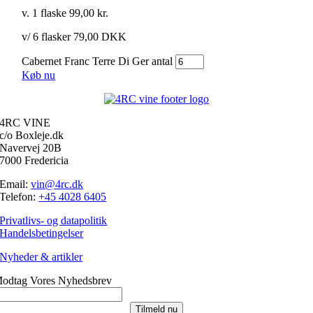
v. 1 flaske
99,00
kr.
v/ 6 flasker 79,00 DKK
Cabernet Franc Terre Di Ger antal
Køb nu
4RC VINE
c/o Boxleje.dk
Navervej 20B
7000 Fredericia
Email:
vin@4rc.dk
Telefon:
+45 4028 6405
Privatlivs- og datapolitik
Handelsbetingelser
Nyheder & artikler
odtag Vores Nyhedsbrev
Tilmeld nu