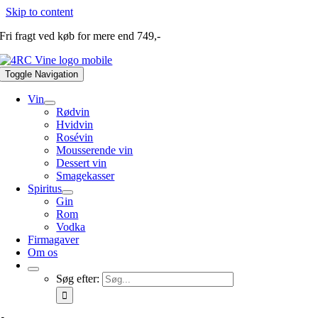
Skip to content
Fri fragt ved køb for mere end 749,-
Toggle Navigation
Vin
Rødvin
Hvidvin
Rosévin
Mousserende vin
Dessert vin
Smagekasser
Spiritus
Gin
Rom
Vodka
Firmagaver
Om os
Søg efter: