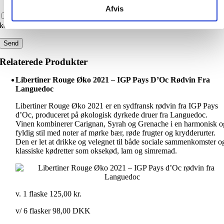
Afvis
Gem mit navn, mail og websted i denne browser til næste gang jeg
kommenterer.
Relaterede Produkter
Libertiner Rouge Øko 2021 – IGP Pays D’Oc Rødvin Fra
Languedoc
Libertiner Rouge Øko 2021 er en sydfransk rødvin fra IGP Pays
d’Oc, produceret på økologisk dyrkede druer fra Languedoc.
Vinen kombinerer Carignan, Syrah og Grenache i en harmonisk o
fyldig stil med noter af mørke bær, røde frugter og krydderurter.
Den er let at drikke og velegnet til både sociale sammenkomster o
klassiske kødretter som oksekød, lam og simremad.
v. 1 flaske
125,00
kr.
v/ 6 flasker 98,00 DKK