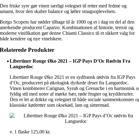
Den friske syre gør vinen særligt velegnet til retter med fedme og
umami, hvor den skaber balance og løfter smagsoplevelsen.
Borgo Scopeto har rødder tilbage til år 1000 og er i dag en del af den
anerkendte producent Caparzo. Kombinationen af historie, terroir og
moderne vinifikation gør denne Chianti Classico til et sikkert valg for
både kendere og nye vinelskere.
Relaterede Produkter
Libertiner Rouge Øko 2021 – IGP Pays D’Oc Rødvin Fra
Languedoc
Libertiner Rouge Øko 2021 er en sydfransk rødvin fra IGP Pays
d’Oc, produceret på økologisk dyrkede druer fra Languedoc.
Vinen kombinerer Carignan, Syrah og Grenache i en harmonisk o
fyldig stil med noter af mørke bær, røde frugter og krydderurter.
Den er let at drikke og velegnet til både sociale sammenkomster o
klassiske kødretter som oksekød, lam og simremad.
v. 1 flaske
125,00
kr.