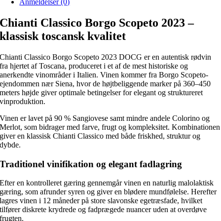
Anmeldelser (0)
Chianti Classico Borgo Scopeto 2023 –
klassisk toscansk kvalitet
Chianti Classico Borgo Scopeto 2023 DOCG er en autentisk rødvin
fra hjertet af Toscana, produceret i et af de mest historiske og
anerkendte vinområder i Italien. Vinen kommer fra Borgo Scopeto-
ejendommen nær Siena, hvor de højtbeliggende marker på 360–450
meters højde giver optimale betingelser for elegant og struktureret
vinproduktion.
Vinen er lavet på 90 % Sangiovese samt mindre andele Colorino og
Merlot, som bidrager med farve, frugt og kompleksitet. Kombinationen
giver en klassisk Chianti Classico med både friskhed, struktur og
dybde.
Traditionel vinifikation og elegant fadlagring
Efter en kontrolleret gæring gennemgår vinen en naturlig malolaktisk
gæring, som afrunder syren og giver en blødere mundfølelse. Herefter
lagres vinen i 12 måneder på store slavonske egetræsfade, hvilket
tilfører diskrete krydrede og fadprægede nuancer uden at overdøve
frugten.