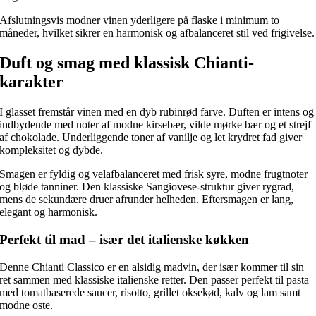
Afslutningsvis modner vinen yderligere på flaske i minimum to
måneder, hvilket sikrer en harmonisk og afbalanceret stil ved frigivelse.
Duft og smag med klassisk Chianti-
karakter
I glasset fremstår vinen med en dyb rubinrød farve. Duften er intens og
indbydende med noter af modne kirsebær, vilde mørke bær og et strejf
af chokolade. Underliggende toner af vanilje og let krydret fad giver
kompleksitet og dybde.
Smagen er fyldig og velafbalanceret med frisk syre, modne frugtnoter
og bløde tanniner. Den klassiske Sangiovese-struktur giver rygrad,
mens de sekundære druer afrunder helheden. Eftersmagen er lang,
elegant og harmonisk.
Perfekt til mad – især det italienske køkken
Denne Chianti Classico er en alsidig madvin, der især kommer til sin
ret sammen med klassiske italienske retter. Den passer perfekt til pasta
med tomatbaserede saucer, risotto, grillet oksekød, kalv og lam samt
modne oste.