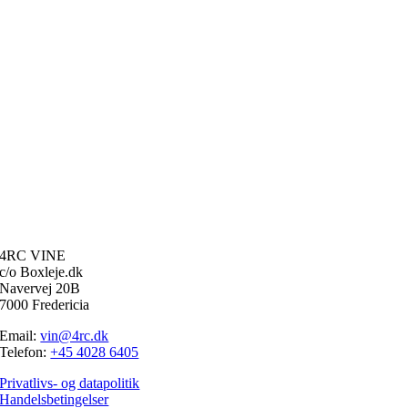
4RC VINE
c/o Boxleje.dk
Navervej 20B
7000 Fredericia
Email:
vin@4rc.dk
Telefon:
+45 4028 6405
Privatlivs- og datapolitik
Handelsbetingelser