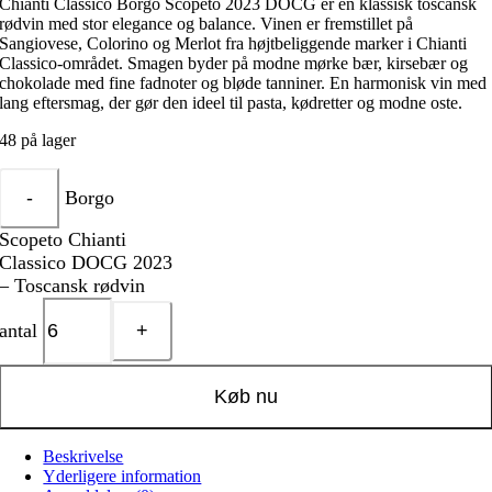
Chianti Classico Borgo Scopeto 2023 DOCG er en klassisk toscansk
rødvin med stor elegance og balance. Vinen er fremstillet på
Sangiovese, Colorino og Merlot fra højtbeliggende marker i Chianti
Classico-området. Smagen byder på modne mørke bær, kirsebær og
chokolade med fine fadnoter og bløde tanniner. En harmonisk vin med
lang eftersmag, der gør den ideel til pasta, kødretter og modne oste.
48 på lager
Borgo
Scopeto Chianti
Classico DOCG 2023
– Toscansk rødvin
antal
Køb nu
Beskrivelse
Yderligere information