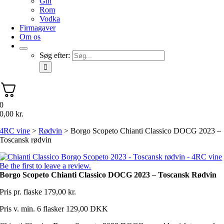
Gin
Rom
Vodka
Firmagaver
Om os
Søg efter:
0
0,00
kr.
4RC vine
>
Rødvin
>
Borgo Scopeto Chianti Classico DOCG 2023 –
Toscansk rødvin
Be the first to leave a review.
Borgo Scopeto Chianti Classico DOCG 2023 – Toscansk Rødvin
Pris pr. flaske
179,00
kr.
Pris v. min. 6 flasker 129,00 DKK