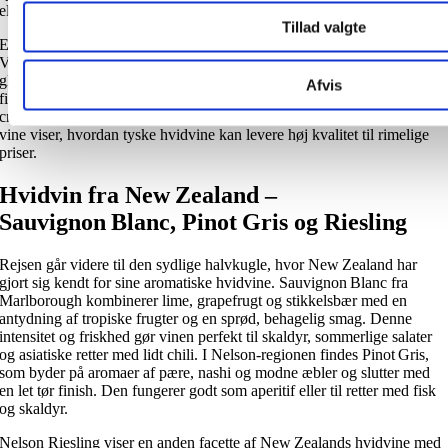
eller som en forfriskende aperitif.
Tillad valgte
En anden spændende tysk hvidvin er Weisser Burgunder (Pinot Blanc)
Vinen er blevet kaldt en af Tysklands “upcoming darlings” og giver et
glas med pære, fersken og æble, kombineret med en let fedme og en
Afvis
fin balance mellem frugtsødme og syre. Den er et glimrende valg til
cremede oste, kylling med svampe eller en risotto med asparges. Begge
vine viser, hvordan tyske hvidvine kan levere høj kvalitet til rimelige
priser.
Hvidvin fra New Zealand –
Sauvignon Blanc, Pinot Gris og Riesling
Rejsen går videre til den sydlige halvkugle, hvor New Zealand har
gjort sig kendt for sine aromatiske hvidvine. Sauvignon Blanc fra
Marlborough kombinerer lime, grapefrugt og stikkelsbær med en
antydning af tropiske frugter og en sprød, behagelig smag. Denne
intensitet og friskhed gør vinen perfekt til skaldyr, sommerlige salater
og asiatiske retter med lidt chili. I Nelson-regionen findes Pinot Gris,
som byder på aromaer af pære, nashi og modne æbler og slutter med
en let tør finish. Den fungerer godt som aperitif eller til retter med fisk
og skaldyr.
Nelson Riesling viser en anden facette af New Zealands hvidvine med