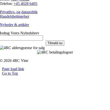
Telefon:
+45 4028 6405
Privatlivs- og datapolitik
Handelsbetingelser
Nyheder & artikler
odtag Vores Nyhedsbrev
Tilmeld nu
© 2026 4RC Vine
Page load link
Go to Top