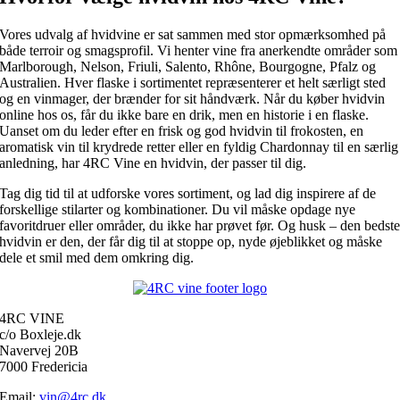
Vores udvalg af hvidvine er sat sammen med stor opmærksomhed på
både terroir og smagsprofil. Vi henter vine fra anerkendte områder som
Marlborough, Nelson, Friuli, Salento, Rhône, Bourgogne, Pfalz og
Australien. Hver flaske i sortimentet repræsenterer et helt særligt sted
og en vinmager, der brænder for sit håndværk. Når du køber hvidvin
online hos os, får du ikke bare en drik, men en historie i en flaske.
Uanset om du leder efter en frisk og god hvidvin til frokosten, en
aromatisk vin til krydrede retter eller en fyldig Chardonnay til en særlig
anledning, har 4RC Vine en hvidvin, der passer til dig.
Tag dig tid til at udforske vores sortiment, og lad dig inspirere af de
forskellige stilarter og kombinationer. Du vil måske opdage nye
favoritdruer eller områder, du ikke har prøvet før. Og husk – den bedst
hvidvin er den, der får dig til at stoppe op, nyde øjeblikket og måske
dele et smil med dem omkring dig.
4RC VINE
c/o Boxleje.dk
Navervej 20B
7000 Fredericia
Email:
vin@4rc.dk