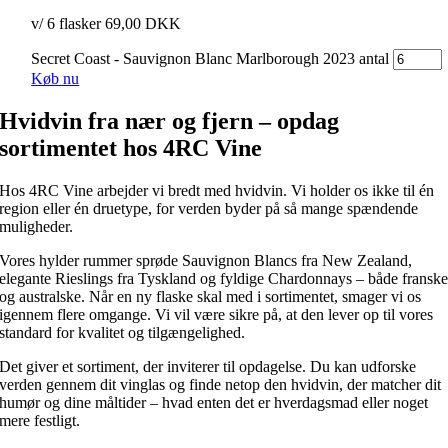
v/ 6 flasker 69,00 DKK
Secret Coast - Sauvignon Blanc Marlborough 2023 antal
Køb nu
Hvidvin fra nær og fjern – opdag
sortimentet hos 4RC Vine
Hos 4RC Vine arbejder vi bredt med hvidvin. Vi holder os ikke til én
region eller én druetype, for verden byder på så mange spændende
muligheder.
Vores hylder rummer sprøde Sauvignon Blancs fra New Zealand,
elegante Rieslings fra Tyskland og fyldige Chardonnays – både fransk
og australske. Når en ny flaske skal med i sortimentet, smager vi os
igennem flere omgange. Vi vil være sikre på, at den lever op til vores
standard for kvalitet og tilgængelighed.
Det giver et sortiment, der inviterer til opdagelse. Du kan udforske
verden gennem dit vinglas og finde netop den hvidvin, der matcher dit
humør og dine måltider – hvad enten det er hverdagsmad eller noget
mere festligt.