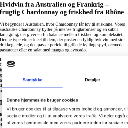
Hvidvin fra Australien og Frankrig –
frugtig Chardonnay og friskhed fra Rhône
Vi begynder i Australien, hvor Chardonnay får lov til at skinne. Vores
australske Chardonnay byder på intense frugtaromaer og en subtil
fadlagring, der giver en fin balance mellem friskhed og kompleksitet.
Denne type vin er ideel til dem, der ønsker en fyldig hvidvin med stor
drikkeglæde, og den passer perfekt til grillede kyllingespyd, cremede
pastaretter eller en salat med mango og avocado.
I Rhônedalen i Frankrig finder man en helt anden stil.
Côtes du Rhône Blanc er en forfriskende vin med citrusnoter og en ren,
frisk eftersmag. Den er sammensat af flere druesorter, der tilsammen
giver en harmonisk smagsprofil. Vinen egner sig godt som aperitif,
Samtykke
Detaljer
men kan også løfte både fiskeretter og finere fjerkræ. Prøv den til
dampet torsk med citrontimian eller en gedeost salat; vinens friske syre
og klare noter giver retten et let løft.
Denne hjemmeside bruger cookies
Italiensk hvidvin – fra Friuli til Salento
Vi bruger cookies til at tilpasse vores indhold og annoncer, til 
Italien byder på en bred vifte af hvidvine i alle prisklasser. Fra Friuli i
sociale medier og til at analysere vores trafik. Vi deler også
det nordøstlige Italien kommer en frisk og elegant Chardonnay IGT,
af vores hjemmeside med vores partnere inden for sociale m
der dufter af æble, pære, citrus og tropiske frugter. Den har en medium