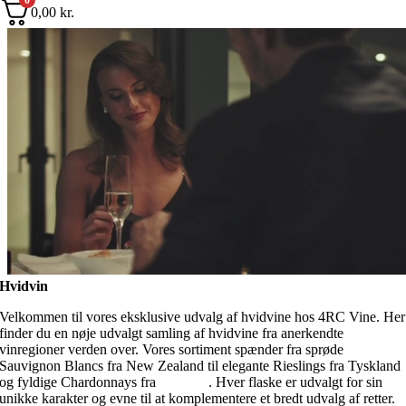
0
0,00
kr.
Hvidvin
Velkommen til vores eksklusive udvalg af hvidvine hos 4RC Vine. Her
finder du en nøje udvalgt samling af hvidvine fra anerkendte
vinregioner verden over. Vores sortiment spænder fra sprøde
Sauvignon Blancs fra New Zealand til elegante Rieslings fra Tyskland
og fyldige Chardonnays fra
Frankrig
. Hver flaske er udvalgt for sin
unikke karakter og evne til at komplementere et bredt udvalg af retter.