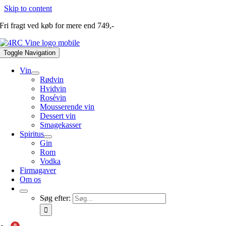
Skip to content
Fri fragt ved køb for mere end 749,-
Toggle Navigation
Vin
Rødvin
Hvidvin
Rosévin
Mousserende vin
Dessert vin
Smagekasser
Spiritus
Gin
Rom
Vodka
Firmagaver
Om os
Søg efter: