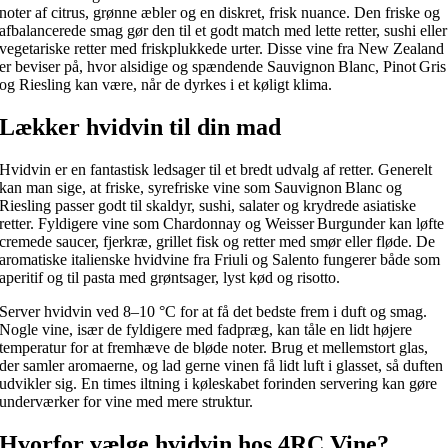
noter af citrus, grønne æbler og en diskret, frisk nuance. Den friske og
afbalancerede smag gør den til et godt match med lette retter, sushi eller
vegetariske retter med friskplukkede urter. Disse vine fra New Zealand
er beviser på, hvor alsidige og spændende Sauvignon Blanc, Pinot Gris
og Riesling kan være, når de dyrkes i et køligt klima.
Lækker hvidvin til din mad
Hvidvin er en fantastisk ledsager til et bredt udvalg af retter. Generelt
kan man sige, at friske, syrefriske vine som Sauvignon Blanc og
Riesling passer godt til skaldyr, sushi, salater og krydrede asiatiske
retter. Fyldigere vine som Chardonnay og Weisser Burgunder kan løfte
cremede saucer, fjerkræ, grillet fisk og retter med smør eller fløde. De
aromatiske italienske hvidvine fra Friuli og Salento fungerer både som
aperitif og til pasta med grøntsager, lyst kød og risotto.
Server hvidvin ved 8–10 °C for at få det bedste frem i duft og smag.
Nogle vine, især de fyldigere med fadpræg, kan tåle en lidt højere
temperatur for at fremhæve de bløde noter. Brug et mellemstort glas,
der samler aromaerne, og lad gerne vinen få lidt luft i glasset, så duften
udvikler sig. En times iltning i køleskabet forinden servering kan gøre
underværker for vine med mere struktur.
Hvorfor vælge hvidvin hos 4RC Vine?