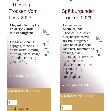
lys
– Riesling
–
70cl
Trocken Vom
Spätburgunder
antal
Löss 2023
Trocken 2021
Elegant Riesling fra
Langenwalter
en af Tysklands
Spätburgunder
ældste vingårde
Trocken 2021 er en
elegant tysk rødvin
fra Pfalz-regionen.
Du får et virkeligt
Med noter af modne
dejligt glas med alle
røde bær, blommer og
de klassiske Riesling
en lang, slank
dufte og friske smage
eftersmag af kirsebær
af modne citrus og
og stikkelsbær,
passionsfrugt.
tilbyder denne vin en
harmonisk og
behagelig
v. 1 flaske
135,00
kr.
smagsoplevelse.
v. 1 flaske
136,00
kr.
v/ 6 flasker 89,00 DKK
v/ 6 flasker 79,00 DKK
Langenwalter
Langenwalter
-
Køb nu