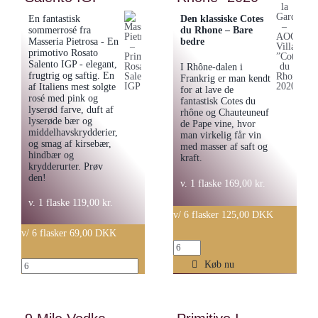
2023
En fantastisk
Den klassiske Cotes
antal
sommerrosé fra
du Rhone – Bare
Masseria Pietrosa - En
bedre
primotivo Rosato
Salento IGP - elegant,
I Rhône-dalen i
frugtrig og saftig. En
Frankrig er man kendt
af Italiens mest solgte
for at lave de
rosé med pink og
fantastisk Cotes du
lyserød farve, duft af
rhône og Chauteuneuf
lyserøde bær og
de Pape vine, hvor
middelhavskrydderier,
man virkelig får vin
og smag af kirsebær,
med masser af saft og
hindbær og
kraft.
krydderurter. Prøv
den!
v. 1 flaske
169,00
kr.
v. 1 flaske
119,00
kr.
v/ 6 flasker 125,00 DKK
v/ 6 flasker 69,00 DKK
Chateau
de
Masseria
Køb nu
la
Pietrosa
Gardine
-
–
Primotivo