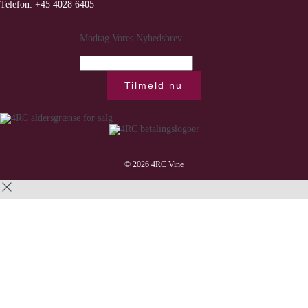
Telefon:
+45 4028 6405
Modtag Vores Nyhedsbrev
Tilmeld nu
© 2026 4RC Vine