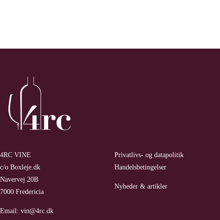
Rødvin
antal
4RC VINE
Privatlivs- og datapolitik
c/o Boxleje.dk
Handelsbetingelser
Navervej 20B
Nyheder & artikler
7000 Fredericia
Email:
vin@4rc.dk