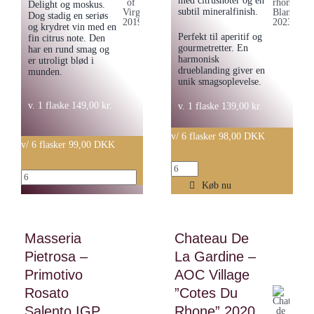
med citrusnoter og en
Delight og moskus.
subtil mineralfinish.
Dog stadig en seriøs
og krydret vin med en
Perfekt til aperitif og
fin citrus note. Den
gourmetretter. En
har en rund smag og
harmonisk
er utroligt blød i
drueblanding giver en
munden.
unik smagsoplevelse.
v. 1 flaske
149,00
kr.
v. 1 flaske
139,00
kr.
v/ 6 flasker 98,00 DKK
v/ 6 flasker 99,00 DKK
Brunel
Charles
de
Køb nu
Melton
La
-
Gardine
Rose
Masseria
Chateau De
–
of
Pietrosa –
La Gardine –
Cotes
Virginia
Primotivo
du
AOC Village
2019
rhone,
Rosato
”Cotes Du
antal
Blanc
Salento IGP
Rhone” 2020