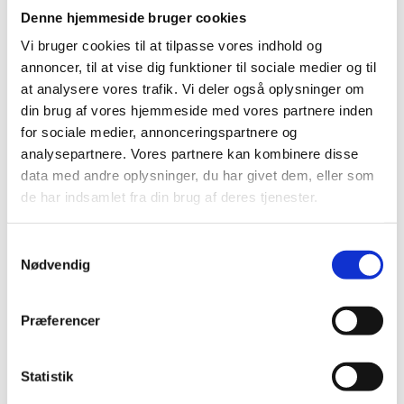
Denne hjemmeside bruger cookies
Vi bruger cookies til at tilpasse vores indhold og
annoncer, til at vise dig funktioner til sociale medier og til
at analysere vores trafik. Vi deler også oplysninger om
Vodka
din brug af vores hjemmeside med vores partnere inden
for sociale medier, annonceringspartnere og
Se udvalg (1)
analysepartnere. Vores partnere kan kombinere disse
data med andre oplysninger, du har givet dem, eller som
de har indsamlet fra din brug af deres tjenester.
4RC Vine Webshop
Samtykkevalg
Nødvendig
Sort by
Popularity
Præferencer
Sort by
Default Order
Sort by
Name
Statistik
Sort by
Price
Sort by
Date