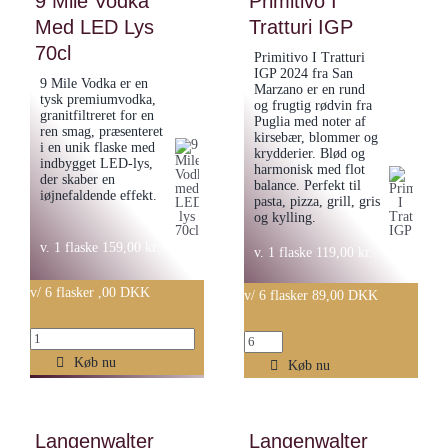
9 Mile Vodka
Primitivo I
Med LED Lys
AOC
Tratturi IGP
Rosato
Village
Salento
70cl
Primitivo I Tratturi
”Cotes
IGP 2024 fra San
IGP
9 Mile Vodka er en
Marzano er en rund
du
antal
tysk premiumvodka,
og frugtig rødvin fra
granitfiltreret for en
Puglia med noter af
Rhone”
ren smag, præsenteret
kirsebær, blommer og
i en unik flaske med
2020
krydderier. Blød og
indbygget LED-lys,
harmonisk med flot
antal
der skaber en
balance. Perfekt til
iøjnefaldende effekt.
pasta, pizza, grill, gris
og kylling.
v. 1 flaske
159,00
kr.
v. 1 flaske
119,00
kr.
v/ 6 flasker ,00 DKK
v/ 6 flasker 89,00 DKK
9
Primitivo
Mile
Køb nu
I
Køb nu
Vodka
Tratturi
med
IGP
LED
Langenwalter
Langenwalter
antal