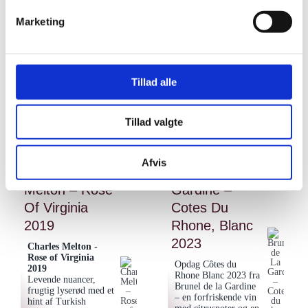
Sort by
Popularity
Marketing
Sort by
Rating
Tillad alle
Show
12 Products
Show
12 Products
Show
24 Products
Tillad valgte
Show
36 Products
Afvis
Charles
Brunel De La
Melton – Rose
Gardine –
Of Virginia
Cotes Du
2019
Rhone, Blanc
2023
Charles Melton -
Rose of Virginia
Opdag Côtes du
2019
Rhone Blanc 2023 fra
Levende nuancer,
Brunel de la Gardine
frugtig lyserød med et
– en forfriskende vin
hint af Turkish