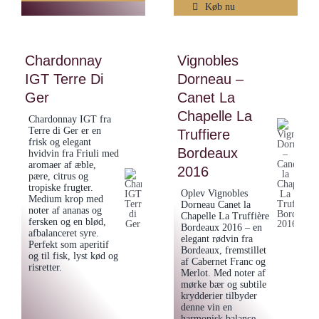
-
Køb nu
Riesling
Spätburgunder
Trocken
Trocken
vom
Chardonnay
Vignobles
2021
Löss
IGT Terre Di
Dorneau –
antal
2023
Ger
Canet La
antal
Chapelle La
Chardonnay IGT fra
Terre di Ger er en
Truffiere
frisk og elegant
Bordeaux
hvidvin fra Friuli med
aromaer af æble,
2016
pære, citrus og
tropiske frugter.
Oplev Vignobles
Medium krop med
Dorneau Canet la
noter af ananas og
Chapelle La Truffière
fersken og en blød,
Bordeaux 2016 – en
afbalanceret syre.
elegant rødvin fra
Perfekt som aperitif
Bordeaux, fremstillet
og til fisk, lyst kød og
af Cabernet Franc og
risretter.
Merlot. Med noter af
mørke bær og subtile
krydderier tilbyder
denne vin en
harmonisk balance