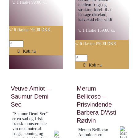
v. 1 flaske
99,00
kr.
mellem frugt og
struktur, ideel til at
ledsage oksekød,
kalvekød eller vildt.
v/ 6 flasker 79,00 DKK
v. 1 flaske
139,00
kr.
Chardonnay
v/ 6 flasker 89,00 DKK
IGT
Køb nu
Vignobles
Terre
Dorneau
Køb nu
di
-
Ger
Canet
antal
Veuve Amiot –
Merum
la
Saumur Demi
Bellicoso –
Chapelle
Sec
La
Prisvindende
Truffiere
Barbera D’Asti
"Saumur Demi Sec"
er en sød og frisk
Bordeaux
Rødvin
fransk mousserende
2016
vin med noter af
Merum Bellicoso
frugt, honning og
antal
Antonio er en