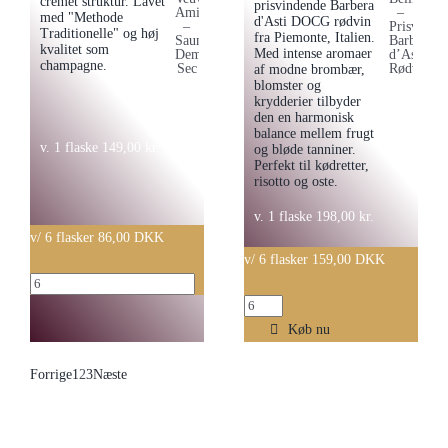
cremet struktur. Lavet
prisvindende Barbera
med "Methode
d'Asti DOCG rødvin
Traditionelle" og høj
fra Piemonte, Italien.
kvalitet som
Med intense aromaer
champagne.
af modne brombær,
blomster og
krydderier tilbyder
den en harmonisk
balance mellem frugt
v. 1 flaske
149,00
kr.
og bløde tanniner.
Perfekt til kødretter,
risotto og oste.
v. 1 flaske
198,00
kr.
v/ 6 flasker 86,00 DKK
v/ 6 flasker 159,00 DKK
Veuve
Merum
Amiot
Bellicoso
Køb nu
-
–
Saumur
Forrige
1
2
3
Næste
Prisvindende
Demi
Barbera
Sec
d'Asti
antal