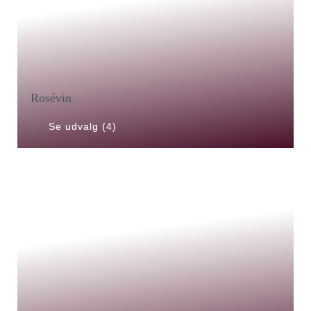
Rosévin
Se udvalg (4)