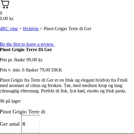
0
0,00
kr.
4RC vine
>
Hvidvin
>
Pinot Grigio Terre di Ger
Be the first to leave a review.
Pinot Grigio Terre Di Ger
Pris pr. flaske
99,00
kr.
Pris v. min. 6 flasker 79,00 DKK
Pinot Grigio fra Terre di Ger er en frisk og elegant hvidvin fra Friuli
med aromaer af citrus og fersken. Tør, med medium krop og lang
citrusagtig eftersmag. Perfekt til fisk, lyst kød, risotto og frisk pasta.
96 på lager
Pinot Grigio Terre di
Ger antal