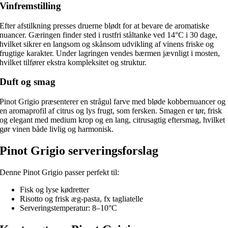
Vinfremstilling
Efter afstilkning presses druerne blødt for at bevare de aromatiske
nuancer. Gæringen finder sted i rustfri ståltanke ved 14°C i 30 dage,
hvilket sikrer en langsom og skånsom udvikling af vinens friske og
frugtige karakter. Under lagringen vendes bærmen jævnligt i mosten,
hvilket tilfører ekstra kompleksitet og struktur.
Duft og smag
Pinot Grigio præsenterer en strågul farve med bløde kobbernuancer og
en aromaprofil af citrus og lys frugt, som fersken. Smagen er tør, frisk
og elegant med medium krop og en lang, citrusagtig eftersmag, hvilket
gør vinen både livlig og harmonisk.
Pinot Grigio serveringsforslag
Denne Pinot Grigio passer perfekt til:
Fisk og lyse kødretter
Risotto og frisk æg-pasta, fx tagliatelle
Serveringstemperatur: 8–10°C