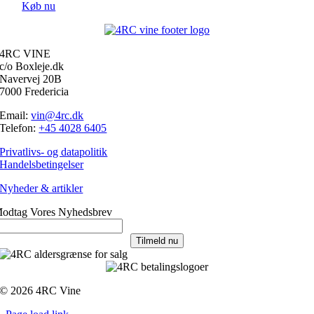
Køb nu
4RC VINE
c/o Boxleje.dk
Navervej 20B
7000 Fredericia
Email:
vin@4rc.dk
Telefon:
+45 4028 6405
Privatlivs- og datapolitik
Handelsbetingelser
Nyheder & artikler
odtag Vores Nyhedsbrev
Tilmeld nu
© 2026 4RC Vine