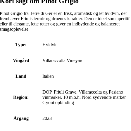
Kort sagt om Pinot Grigio
Pinot Grigio fra Terre di Ger er en frisk, aromatisk og let hvidvin, der
fremhæver Friulis terroir og druenes karakter. Den er ideel som aperitif
eller til elegante, lette retter og giver en indbydende og balanceret
smagsoplevelse.
Type:
Hvidvin
Vingård
Villaraccolta Vineyard
Land
Italien
DOP. Friuli Grave. Villaraccolta og Pasiano
Region:
vinmarker. 10 m.o.h. Nord-sydvendte marker.
Gyout opbinding
Årgang
2023