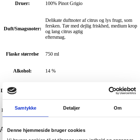
Druer:
100% Pinot Grigio
Delikate duftnoter af citrus og lys frugt, som
fersken. Tør med dejlig friskhed, medium krop
Duft/Smagsnoter:
og lang citrus agtig
eftersmag.
Flaske størrelse
750 ml
Alkohol:
14 %
Vi anbefaler at vinen åbnes og iltes 1-2 timer
Dekantering/Iltning:
før servering.
Samtykke
Detaljer
Om
Drikke temperatur:
Vi anbefaler at vinen nydes ved 8-10°C
Anmeldelser
Denne hjemmeside bruger cookies
Vi bruger cookies til at tilpasse vores indhold og annoncer,