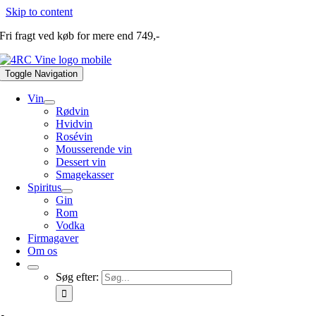
Skip to content
Fri fragt ved køb for mere end 749,-
Toggle Navigation
Vin
Rødvin
Hvidvin
Rosévin
Mousserende vin
Dessert vin
Smagekasser
Spiritus
Gin
Rom
Vodka
Firmagaver
Om os
Søg efter: