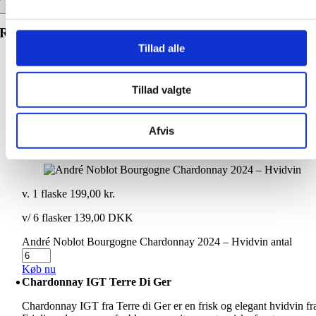
Relaterede Produkter
Tillad alle
André Noblot Bourgogne Chardonnay 2024 – Hvidvin
André Noblot Bourgogne Chardonnay 2024 er en elegant hvidvi
Tillad valgte
fra Bourgogne, fremstillet på 100 % Chardonnay. Vinen
kombinerer frisk mineralitet fra Côte de Beaune med moden frugt
fra Mâconnais, hvilket giver en harmonisk balance mellem citrus,
Afvis
hvide ferskner, lette eksotiske frugtnoter og et diskret strejf af fad.
Et oplagt valg til fisk, skaldyr, lyst kød og cremede oste.
v. 1 flaske
199,00
kr.
v/ 6 flasker 139,00 DKK
André Noblot Bourgogne Chardonnay 2024 – Hvidvin antal
Køb nu
Chardonnay IGT Terre Di Ger
Chardonnay IGT fra Terre di Ger er en frisk og elegant hvidvin fr