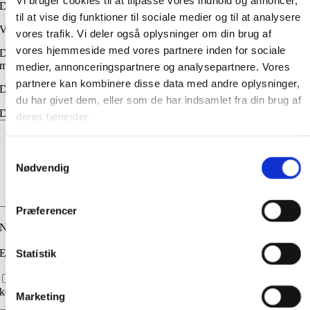
Der er endnu ikke nogle anmeldelser.
til at vise dig funktioner til sociale medier og til at analysere
Vær den første til at anmelde “Pinot Grigio Terre di Ger”
vores trafik. Vi deler også oplysninger om din brug af
vores hjemmeside med vores partnere inden for sociale
Din e-mailadresse vil ikke blive publiceret.
Krævede felter er markeret
med
*
medier, annonceringspartnere og analysepartnere. Vores
partnere kan kombinere disse data med andre oplysninger,
Din bedømmelse
*
du har givet dem, eller som de har indsamlet fra din brug af
Din anmeldelse
*
deres tjenester.
Samtykkevalg
Nødvendig
Præferencer
Navn
*
E-mail
*
Statistik
Gem mit navn, mail og websted i denne browser til næste gang jeg
kommenterer.
Marketing