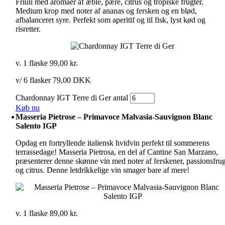
Friuli med aromaer af æble, pære, citrus og tropiske frugter.
Medium krop med noter af ananas og fersken og en blød,
afbalanceret syre. Perfekt som aperitif og til fisk, lyst kød og
risretter.
v. 1 flaske
99,00
kr.
v/ 6 flasker 79,00 DKK
Chardonnay IGT Terre di Ger antal
Køb nu
Masseria Pietrose – Primavoce Malvasia-Sauvignon Blanc
Salento IGP
Opdag en fortryllende italiensk hvidvin perfekt til sommerens
terrassedage! Masseria Pietrosa, en del af Cantine San Marzano,
præsenterer denne skønne vin med noter af ferskener, passionsfrug
og citrus. Denne letdrikkelige vin smager bare af mere!
v. 1 flaske
89,00
kr.