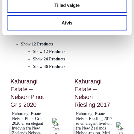
Tillad valgte
Sort by
Date
Sort by
Popularity
Sort by
Rating
Afvis
Show
12 Products
Show
12 Products
Show
24 Products
Show
36 Products
Kahurangi
Kahurangi
Estate –
Estate –
Nelson Pinot
Nelson
Gris 2020
Riesling 2017
Kahurangi Estate
Kahurangi Estate
Nelson Pinot Gris
Nelson Riesling 2017
2020 er en elegant
er en elegant hvidvin
hvidvin fra New
fra New Zealands
Zealands Nelson-
Nelson-region. Med