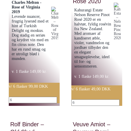
Rosé 2020
Charles Melton -
Rose of Virginia
Kahurangi Estate
2019
Nelson Reserve Pinot
Levende nuancer,
Rosé 2020 er en
frugtig lyserød med et
halvtør, fyldig rosévin
hint af Turkish
fra New Zealand.
Delight og moskus.
Med aromaer af
Dog stadig en seriøs
kandiseret æble,
og krydret vin med en
violer, vandmelon og
fin citrus note. Den
jordbær tilbyder den
har en rund smag og
en elegant
er utroligt blød i
smagsoplevelse, ideel
munden.
til for- og
sensommeren.
v. 1 flaske
149,00
kr.
v. 1 flaske
149,00
kr.
v/ 6 flasker 99,00 DKK
v/ 6 flasker 49,00 DKK
Charles
Kahurangi
Melton
Estate
-
-
Rose
Rolf Binder –
Veuve Amiot –
Nelson
of