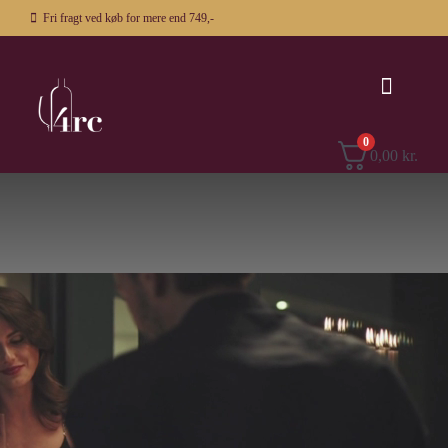
Skip
Fri fragt ved køb for mere end 749,-
to
content
Toggle
Navigat
0
0,00
kr.
Vin
Spiritus
Firmagaver
Om os