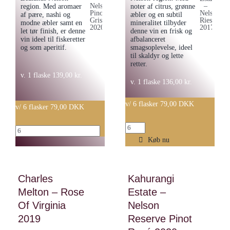
region. Med aromaer
noter af citrus, grønne
af pære, nashi og
æbler og en subtil
modne æbler samt en
mineralitet tilbyder
let tør finish, er denne
denne vin en frisk og
vin ideel til fiskeretter
afbalanceret
og som aperitif.
smagsoplevelse, ideel
til skaldyr og lette
retter.
v. 1 flaske
139,00
kr.
v. 1 flaske
136,00
kr.
v/ 6 flasker 79,00 DKK
v/ 6 flasker 79,00 DKK
Kahurangi
Kahurangi
Estate
Køb nu
Estate
–
–
Nelson
Nelson
Charles
Kahurangi
Riesling
Pinot
Melton – Rose
Estate –
2017
Gris
Of Virginia
antal
Nelson
2020
2019
Reserve Pinot
antal