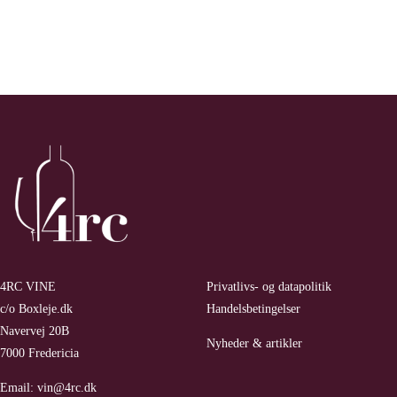
antal
du
Pape
Cuvee
Tradition
2022
antal
4RC VINE
Privatlivs- og datapolitik
c/o Boxleje.dk
Handelsbetingelser
Navervej 20B
Nyheder & artikler
7000 Fredericia
Email:
vin@4rc.dk