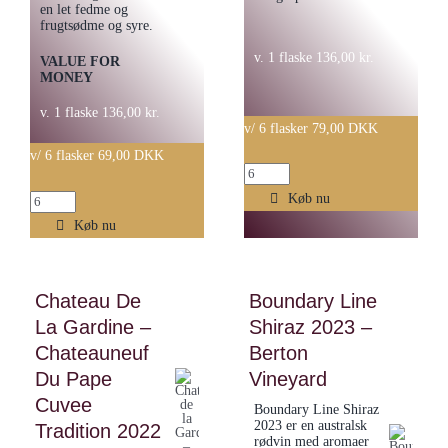
en let fedme og
frugtsødme og syre.
v. 1 flaske
136,00
kr.
VALUE FOR
MONEY
v. 1 flaske
136,00
kr.
v/ 6 flasker 79,00 DKK
v/ 6 flasker 69,00 DKK
Langenwalter
-
Køb nu
Langenwalter
Spätburgunder
-
Køb nu
Trocken
Weisser
2021
Burgunder
antal
Chateau De
Boundary Line
trocken
La Gardine –
Shiraz 2023 –
vom
Löss
Chateauneuf
Berton
2023
Du Pape
Vineyard
antal
Cuvee
Boundary Line Shiraz
2023 er en australsk
Tradition 2022
rødvin med aromaer