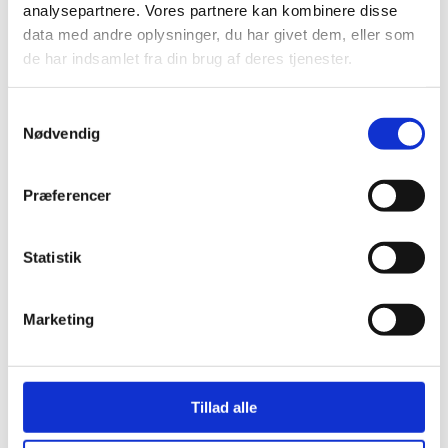
analysepartnere. Vores partnere kan kombinere disse
data med andre oplysninger, du har givet dem, eller som
de har indsamlet fra din brug af deres tjenester.
Samtykkevalg
Nødvendig
Vodka
Se udvalg (1)
Præferencer
Statistik
4RC Vine Webshop
Marketing
Sort by
Default Order
Sort by
Default Order
Tillad alle
Sort by
Name
Sort by
Price