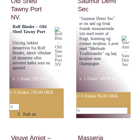
Old Shed
Saumur Demi
Reserve
Virginia
Tawny Port
Pinot
Sec
2019
Rosé
NV.
"Saumur Demi Sec"
antal
2020
er en sød og frisk
Rolf Binder – Old
fransk mousserende
antal
Shed Tawny Port
vin med noter af
frugt, honning og
Utrolig lækker
cremet struktur. Lavet
dessertvin fra Rolf
med "Methode
Binder, ideelt tilbehør
Traditionelle" og høj
til desserter eller
kvalitet som
serveret kølet som en
champagne.
aperitif.
v. 1 flaske
149,00
kr.
v. 1 flaske
299,00
kr.
v/ 6 flasker 239,00 DKK
v/ 6 flasker 86,00 DKK
Rolf
Veuve
Binder
Køb nu
Amiot
-
-
Old
Saumur
Veuve Amiot –
Masseria
Shed