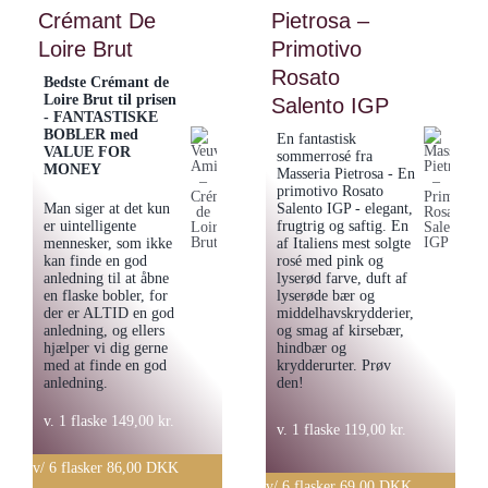
Demi
Crémant De
Pietrosa –
Tawny
Sec
Port
Loire Brut
Primotivo
antal
NV.
Rosato
Bedste Crémant de
antal
Loire Brut til prisen
Salento IGP
- FANTASTISKE
BOBLER med
En fantastisk
VALUE FOR
sommerrosé fra
MONEY
Masseria Pietrosa - En
primotivo Rosato
Man siger at det kun
Salento IGP - elegant,
er uintelligente
frugtrig og saftig. En
mennesker, som ikke
af Italiens mest solgte
kan finde en god
rosé med pink og
anledning til at åbne
lyserød farve, duft af
en flaske bobler, for
lyserøde bær og
der er ALTID en god
middelhavskrydderier,
anledning, og ellers
og smag af kirsebær,
hjælper vi dig gerne
hindbær og
med at finde en god
krydderurter. Prøv
anledning.
den!
v. 1 flaske
149,00
kr.
v. 1 flaske
119,00
kr.
v/ 6 flasker 86,00 DKK
v/ 6 flasker 69,00 DKK