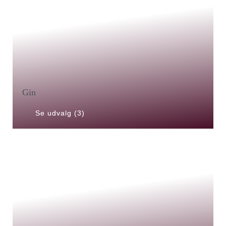
Gin
Se udvalg (3)