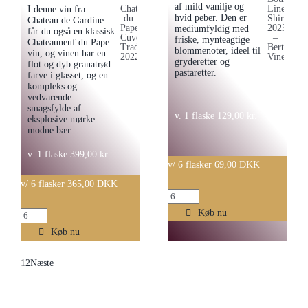
af mild vanilje og
I denne vin fra
hvid peber. Den er
Chateau de Gardine
mediumfyldig med
får du også en klassisk
friske, mynteagtige
Chateauneuf du Pape
blommenoter, ideel til
vin, og vinen har en
gryderetter og
flot og dyb granatrød
pastaretter.
farve i glasset, og en
kompleks og
vedvarende
smagsfylde af
v. 1 flaske
129,00
kr.
eksplosive mørke
modne bær.
v. 1 flaske
399,00
kr.
v/ 6 flasker 69,00 DKK
v/ 6 flasker 365,00 DKK
Boundary
Line
Køb nu
Chateau
Shiraz
de
Køb nu
2023
la
1
2
Næste
-
Gardine
Berton
-
Vineyard
Chateauneuf