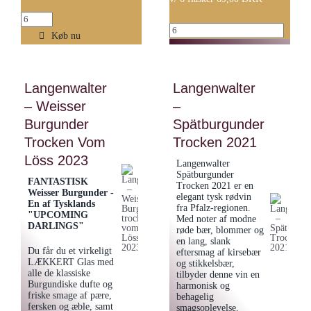
Veuve
Masseria
Amiot
Køb nu
Pietrosa
-
-
Crémant
Primotivo
Langenwalter
Langenwalter
de
Rosato
– Weisser
–
Loire
Salento
Brut
Burgunder
Spätburgunder
IGP
antal
Trocken Vom
Trocken 2021
antal
Löss 2023
Langenwalter
Spätburgunder
FANTASTISK
Trocken 2021 er en
Weisser Burgunder -
elegant tysk rødvin
En af Tysklands
fra Pfalz-regionen.
"UPCOMING
Med noter af modne
DARLINGS"
røde bær, blommer og
en lang, slank
Du får du et virkeligt
eftersmag af kirsebær
LÆKKERT Glas med
og stikkelsbær,
alle de klassiske
tilbyder denne vin en
Burgundiske dufte og
harmonisk og
friske smage af pære,
behagelig
fersken og æble, samt
smagsoplevelse.