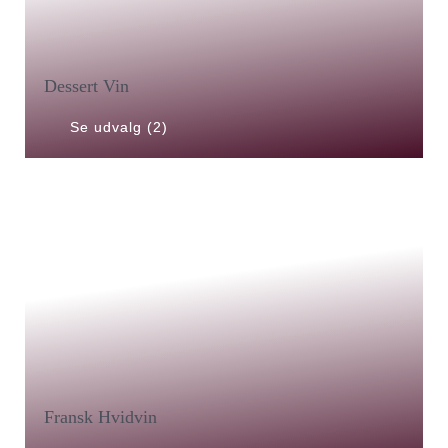
Dessert Vin
Se udvalg (2)
Fransk Hvidvin