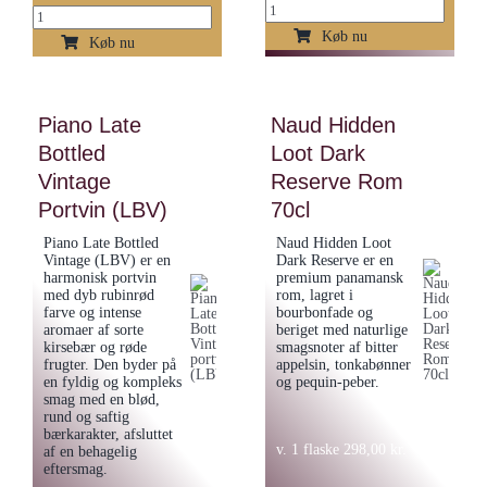
French
Naud
Naud
Køb nu
Ron
Køb nu
Gin
Panama
70cl
15
antal
Piano Late
Naud Hidden
års
Bottled
Loot Dark
rom
70cl
Vintage
Reserve Rom
antal
Portvin (LBV)
70cl
Piano Late Bottled
Naud Hidden Loot
Vintage (LBV) er en
Dark Reserve er en
harmonisk portvin
premium panamansk
med dyb rubinrød
rom, lagret i
farve og intense
bourbonfade og
aromaer af sorte
beriget med naturlige
kirsebær og røde
smagsnoter af bitter
frugter. Den byder på
appelsin, tonkabønner
en fyldig og kompleks
og pequin-peber.
smag med en blød,
rund og saftig
bærkarakter, afsluttet
v. 1 flaske
298,00
kr.
af en behagelig
eftersmag.