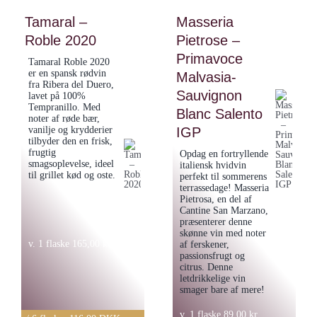
Sauvignon
Duero
Tamaral –
Masseria
Blanc
antal
Roble 2020
Pietrose –
Marlborough
2023
Primavoce
Tamaral Roble 2020
er en spansk rødvin
antal
Malvasia-
fra Ribera del Duero,
Sauvignon
lavet på 100%
Tempranillo. Med
Blanc Salento
noter af røde bær,
vanilje og krydderier
IGP
tilbyder den en frisk,
frugtig
Opdag en fortryllende
smagsoplevelse, ideel
italiensk hvidvin
til grillet kød og oste.
perfekt til sommerens
terrassedage! Masseria
Pietrosa, en del af
Cantine San Marzano,
præsenterer denne
skønne vin med noter
v. 1 flaske
165,00
kr.
af ferskener,
passionsfrugt og
citrus. Denne
letdrikkelige vin
smager bare af mere!
v. 1 flaske
89,00
kr.