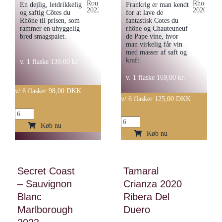
En dejlig, letdrikkelig
Frankrig er man kendt
og saftig Côtes du
for at lave de
Rhône til prisen, som
fantastisk Cotes du
rammer en uhyggelig
rhône og Chauteuneuf
bred smagspalet.
de Pape vine, hvor
man virkelig får vin
med masser af saft og
kraft.
v. 1 flaske
139,00
kr.
v. 1 flaske
169,00
kr.
v/ 6 flasker 98,00 DKK
v/ 6 flasker 125,00 DKK
Brunel
Chateau
de
Køb nu
de
Køb nu
La
la
Gardine
Gardine
–
Secret Coast
Tamaral
–
Cotes
– Sauvignon
Crianza 2020
AOC
du
Blanc
Village
Ribera Del
rhone,
”Cotes
Marlborough
Duero
Rouge
du