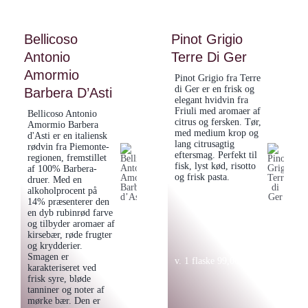
–
LED
Prisvindende
lys
Bellicoso
Pinot Grigio
Barbera
70cl
Antonio
Terre Di Ger
d'Asti
antal
Amormio
Rødvin
Pinot Grigio fra Terre
di Ger er en frisk og
antal
Barbera D’Asti
elegant hvidvin fra
Friuli med aromaer af
Bellicoso Antonio
citrus og fersken. Tør,
Amormio Barbera
med medium krop og
d'Asti er en italiensk
lang citrusagtig
rødvin fra Piemonte-
eftersmag. Perfekt til
regionen, fremstillet
fisk, lyst kød, risotto
af 100% Barbera-
og frisk pasta.
druer. Med en
alkoholprocent på
14% præsenterer den
en dyb rubinrød farve
og tilbyder aromaer af
kirsebær, røde frugter
og krydderier.
Smagen er
v. 1 flaske
99,00
kr.
karakteriseret ved
frisk syre, bløde
tanniner og noter af
mørke bær. Den er