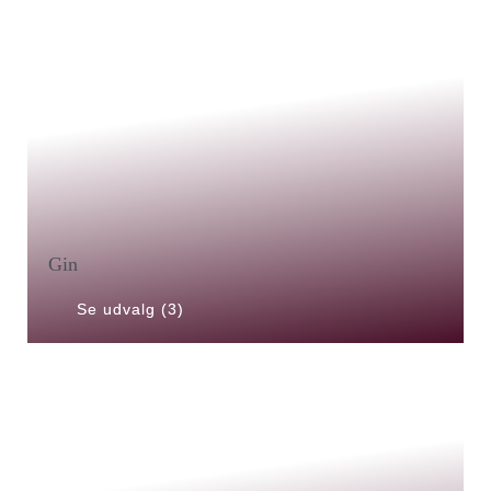
Gin
Se udvalg (3)