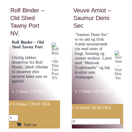
-
Rose
Rolf Binder –
Veuve Amiot –
Nelson
of
Old Shed
Saumur Demi
Reserve
Virginia
Tawny Port
Pinot
Sec
2019
Rosé
NV.
"Saumur Demi Sec"
antal
2020
er en sød og frisk
Rolf Binder – Old
fransk mousserende
antal
Shed Tawny Port
vin med noter af
frugt, honning og
Utrolig lækker
cremet struktur. Lavet
dessertvin fra Rolf
med "Methode
Binder, ideelt tilbehør
Traditionelle" og høj
til desserter eller
kvalitet som
serveret kølet som en
champagne.
aperitif.
v. 1 flaske
149,00
kr.
v. 1 flaske
299,00
kr.
v/ 6 flasker 239,00 DKK
v/ 6 flasker 86,00 DKK
Rolf
Veuve
Binder
Køb nu
Amiot
-