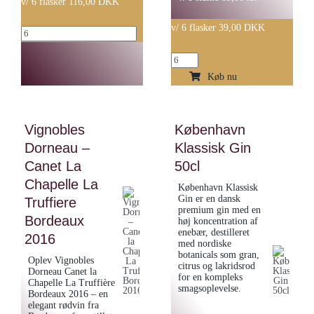
v/ 6 flasker 116,00 DKK
v/ 6 flasker 39,00 DKK
Tamaral
–
Masseria
Roble
Pietrose
Køb nu
2020
-
antal
Primavoce
Vignobles
København
Malvasia-
Dorneau –
Klassisk Gin
Sauvignon
Canet La
Blanc
50cl
Salento
Chapelle La
København Klassisk
IGP
Gin er en dansk
Truffiere
premium gin med en
antal
Bordeaux
høj koncentration af
enebær, destilleret
2016
med nordiske
botanicals som gran,
Oplev Vignobles
citrus og lakridsrod
Dorneau Canet la
for en kompleks
Chapelle La Truffière
smagsoplevelse.
Bordeaux 2016 – en
elegant rødvin fra