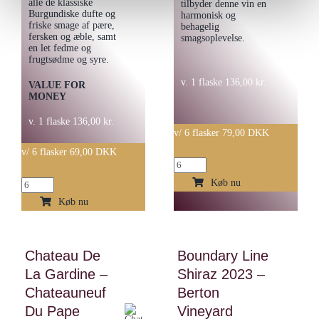
alle de klassiske
tilbyder denne vin en
Burgundiske dufte og
harmonisk og
friske smage af pære,
behagelig
fersken og æble, samt
smagsoplevelse.
en let fedme og
frugtsødme og syre.
v. 1 flaske
136,00
kr.
VALUE FOR
MONEY
v. 1 flaske
136,00
kr.
v/ 6 flasker 79,00 DKK
v/ 6 flasker 69,00 DKK
Langenwalter
-
Køb nu
Langenwalter
Spätburgunder
-
Køb nu
Trocken
Weisser
2021
Burgunder
antal
Chateau De
Boundary Line
trocken
La Gardine –
Shiraz 2023 –
vom
Löss
Chateauneuf
Berton
2023
Du Pape
Vineyard