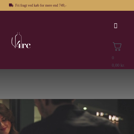
Skip
Fri fragt ved køb for mere end 749,-
to
content
Toggle
Navigat
Vin
0
0,00
kr.
Spiritus
Firmagaver
Om os