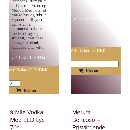
Bordeaux, fremstillet
af Cabernet Franc og
Merlot. Med noter af
mørke bær og subtile
v. 1 flaske
279,00
kr.
krydderier tilbyder
denne vin en
harmonisk balance
mellem frugt og
struktur, ideel til at
ledsage oksekød,
kalvekød eller vildt.
v/ 6 flasker ,00 DKK
v. 1 flaske
139,00
kr.
København
v/ 6 flasker 89,00 DKK
Klassisk
Køb nu
Gin
Vignobles
50cl
Dorneau
Køb nu
antal
-
Canet
9 Mile Vodka
Merum
la
Med LED Lys
Bellicoso –
Chapelle
La
70cl
Prisvindende