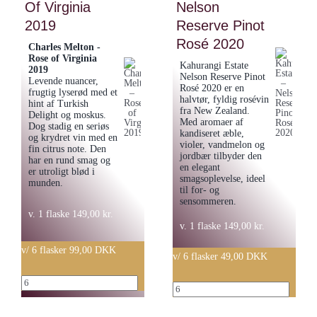
Of Virginia
antal
Nelson
2020
2019
Reserve Pinot
antal
Rosé 2020
Charles Melton -
Rose of Virginia
Kahurangi Estate
2019
Nelson Reserve Pinot
Levende nuancer,
Rosé 2020 er en
frugtig lyserød med et
halvtør, fyldig rosévin
hint af Turkish
fra New Zealand.
Delight og moskus.
Med aromaer af
Dog stadig en seriøs
kandiseret æble,
og krydret vin med en
violer, vandmelon og
fin citrus note. Den
jordbær tilbyder den
har en rund smag og
en elegant
er utroligt blød i
smagsoplevelse, ideel
munden.
til for- og
sensommeren.
v. 1 flaske
149,00
kr.
v. 1 flaske
149,00
kr.
v/ 6 flasker 99,00 DKK
v/ 6 flasker 49,00 DKK
Charles
Kahurangi
Melton
Estate
-