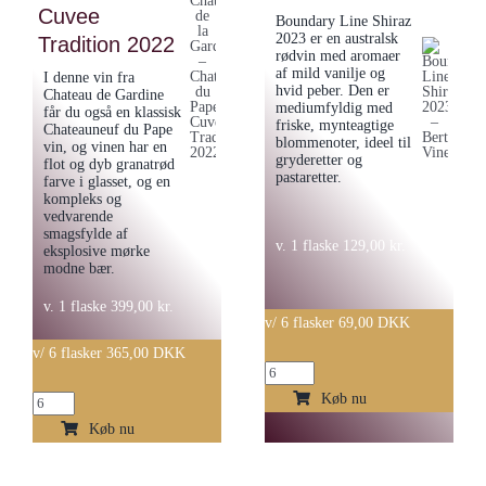
antal
Cuvee
Boundary Line Shiraz
2023 er en australsk
Tradition 2022
rødvin med aromaer
af mild vanilje og
I denne vin fra
hvid peber. Den er
Chateau de Gardine
mediumfyldig med
får du også en klassisk
friske, mynteagtige
Chateauneuf du Pape
blommenoter, ideel til
vin, og vinen har en
gryderetter og
flot og dyb granatrød
pastaretter.
farve i glasset, og en
kompleks og
vedvarende
smagsfylde af
v. 1 flaske
129,00
kr.
eksplosive mørke
modne bær.
v. 1 flaske
399,00
kr.
v/ 6 flasker 69,00 DKK
v/ 6 flasker 365,00 DKK
Boundary
Line
Køb nu
Chateau
Shiraz
de
Køb nu
2023
la
-
Gardine