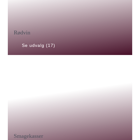
Rødvin
Se udvalg (17)
Smagekasser