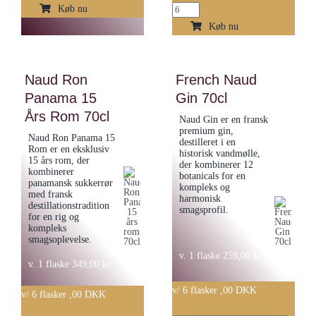
Brunel
Line
Køb nu
de
Chardonnay
Køb nu
La
2023
Gardine
-
Naud Ron
French Naud
–
Berton
Panama 15
Gin 70cl
Cotes
Vineyard
Års Rom 70cl
du
antal
Naud Gin er en fransk
premium gin,
rhone,
Naud Ron Panama 15
destilleret i en
Rom er en eksklusiv
Blanc
historisk vandmølle,
15 års rom, der
der kombinerer 12
2023
kombinerer
botanicals for en
panamansk sukkerrør
antal
kompleks og
med fransk
harmonisk
destillationstradition
smagsprofil.
for en rig og
kompleks
smagsoplevelse.
v. 1 flaske
259,00
kr.
v. 1 flaske
349,00
kr.
v/ 6 flasker ,00 DKK
v/ 6 flasker ,00 DKK