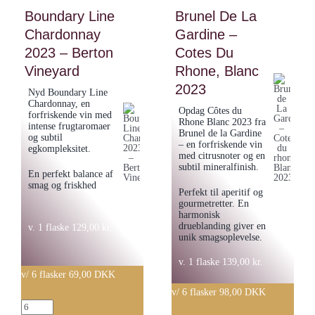
Berton
Boundary Line
Brunel De La
-
Vineyard
Chardonnay
Gardine –
Chateauneuf
antal
du
2023 – Berton
Cotes Du
Pape
Vineyard
Rhone, Blanc
Cuvee
2023
Nyd Boundary Line
Tradition
Chardonnay, en
Opdag Côtes du
forfriskende vin med
2022
Rhone Blanc 2023 fra
intense frugtaromaer
Brunel de la Gardine
og subtil
antal
– en forfriskende vin
egkompleksitet.
med citrusnoter og en
subtil mineralfinish.
En perfekt balance af
smag og friskhed
Perfekt til aperitif og
gourmetretter. En
harmonisk
drueblanding giver en
v. 1 flaske
129,00
kr.
unik smagsoplevelse.
v. 1 flaske
139,00
kr.
v/ 6 flasker 69,00 DKK
v/ 6 flasker 98,00 DKK
Boundary