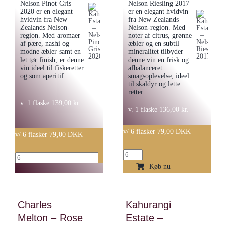
Nelson Pinot Gris
Nelson Riesling 2017
2020 er en elegant
er en elegant hvidvin
hvidvin fra New
fra New Zealands
Zealands Nelson-
Nelson-region. Med
region. Med aromaer
noter af citrus, grønne
af pære, nashi og
æbler og en subtil
modne æbler samt en
mineralitet tilbyder
let tør finish, er denne
denne vin en frisk og
vin ideel til fiskeretter
afbalanceret
og som aperitif.
smagsoplevelse, ideel
til skaldyr og lette
retter.
v. 1 flaske
139,00
kr.
v. 1 flaske
136,00
kr.
v/ 6 flasker 79,00 DKK
v/ 6 flasker 79,00 DKK
Kahurangi
Kahurangi
Estate
Køb nu
Estate
–
–
Nelson
Nelson
Charles
Kahurangi
Riesling
Pinot
Melton – Rose
Estate –
2017
Gris