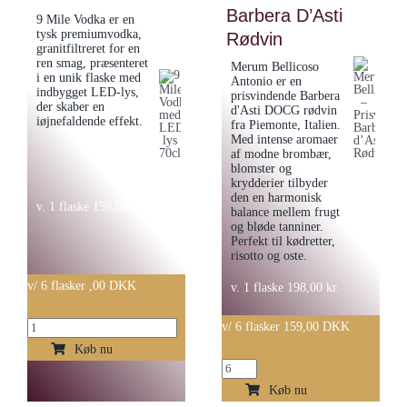
Truffiere
Barbera D’Asti
9 Mile Vodka er en
Bordeaux
tysk premiumvodka,
Rødvin
granitfiltreret for en
2016
ren smag, præsenteret
Merum Bellicoso
i en unik flaske med
antal
Antonio er en
indbygget LED-lys,
prisvindende Barbera
der skaber en
d'Asti DOCG rødvin
iøjnefaldende effekt.
fra Piemonte, Italien.
Med intense aromaer
af modne brombær,
blomster og
krydderier tilbyder
den en harmonisk
v. 1 flaske
159,00
kr.
balance mellem frugt
og bløde tanniner.
Perfekt til kødretter,
risotto og oste.
v/ 6 flasker ,00 DKK
v. 1 flaske
198,00
kr.
9
v/ 6 flasker 159,00 DKK
Mile
Køb nu
Merum
Vodka
Bellicoso
Køb nu
med