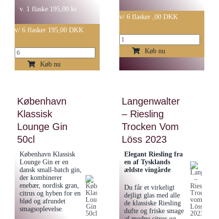
v. 1 flaske
195,00
kr.
v/ 6 flasker ,00 DKK
v/ 6 flasker 195,00 DKK
Naud
Hidden
Køb nu
Piano
Loot
Late
Køb nu
Dark
Bottled
Reserve
Vintage
København
Langenwalter
Rom
portvin
70cl
Klassisk
– Riesling
(LBV)
antal
antal
Lounge Gin
Trocken Vom
50cl
Löss 2023
København Klassisk
Elegant Riesling fra
Lounge Gin er en
en af Tysklands
dansk small-batch gin,
ældste vingårde
der kombinerer
enebær, nordisk gran,
Du får et virkeligt
citrus og hyben for en
dejligt glas med alle
blød og afrundet
de klassiske Riesling
smagsoplevelse.
dufte og friske smage
af modne citrus og