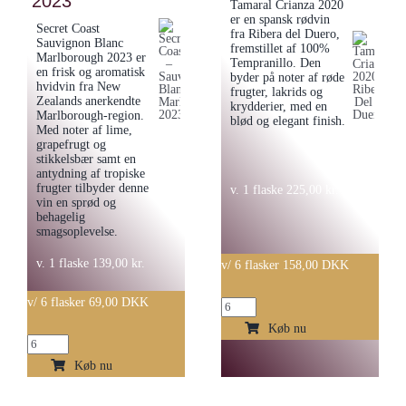
2023
2022
Tamaral Crianza 2020
Rhone”
er en spansk rødvin
antal
Secret Coast
fra Ribera del Duero,
2020
Sauvignon Blanc
fremstillet af 100%
Marlborough 2023 er
Tempranillo. Den
antal
en frisk og aromatisk
byder på noter af røde
hvidvin fra New
frugter, lakrids og
Zealands anerkendte
krydderier, med en
Marlborough-region.
blød og elegant finish.
Med noter af lime,
grapefrugt og
stikkelsbær samt en
antydning af tropiske
frugter tilbyder denne
v. 1 flaske
225,00
kr.
vin en sprød og
behagelig
smagsoplevelse.
v. 1 flaske
139,00
kr.
v/ 6 flasker 158,00 DKK
v/ 6 flasker 69,00 DKK
Tamaral
Crianza
Køb nu
Secret
2020
Coast
Køb nu
Ribera
-
Del