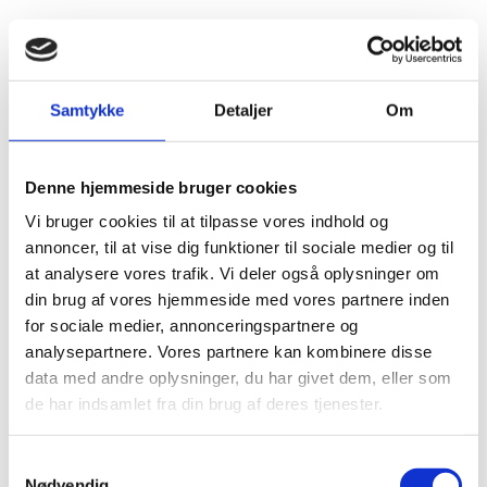
-
Old
Saumur
Veuve Amiot –
Masseria
Shed
Demi
Crémant De
Pietrosa –
Tawny
Sec
Port
Loire Brut
Primotivo
Samtykke
Detaljer
Om
antal
NV.
Rosato
Bedste Crémant de
antal
Loire Brut til prisen
Salento IGP
- FANTASTISKE
Denne hjemmeside bruger cookies
BOBLER med
En fantastisk
VALUE FOR
sommerrosé fra
Vi bruger cookies til at tilpasse vores indhold og
MONEY
Masseria Pietrosa - En
annoncer, til at vise dig funktioner til sociale medier og til
primotivo Rosato
Man siger at det kun
Salento IGP - elegant,
at analysere vores trafik. Vi deler også oplysninger om
er uintelligente
frugtrig og saftig. En
din brug af vores hjemmeside med vores partnere inden
mennesker, som ikke
af Italiens mest solgte
kan finde en god
rosé med pink og
for sociale medier, annonceringspartnere og
anledning til at åbne
lyserød farve, duft af
analysepartnere. Vores partnere kan kombinere disse
en flaske bobler, for
lyserøde bær og
der er ALTID en god
middelhavskrydderier,
data med andre oplysninger, du har givet dem, eller som
anledning, og ellers
og smag af kirsebær,
de har indsamlet fra din brug af deres tjenester.
hjælper vi dig gerne
hindbær og
med at finde en god
krydderurter. Prøv
anledning.
den!
Samtykkevalg
v. 1 flaske
149,00
kr.
Nødvendig