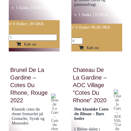
passionsfrugt.
v. 1 flaske
259,00
kr.
v. 1 flaske
135,00
kr.
v/ 6 flasker ,00 DKK
v/ 6 flasker 89,00 DKK
København
Langenwalter
Klassisk
Køb nu
-
Køb nu
Lounge
Riesling
Gin
Trocken
50cl
Brunel De La
Chateau De
vom
antal
Gardine –
La Gardine –
Löss
Cotes Du
2023
AOC Village
antal
Rhone, Rouge
”Cotes Du
2022
Rhone” 2020
Klassisk cotes du
Den klassiske Cotes
rhone fremavlet på
du Rhone – Bare
Grenache, Syrah og
bedre
Mouvedre.
I Rhône-dalen i