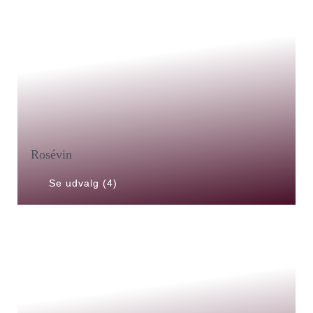
Rosévin
Se udvalg (4)