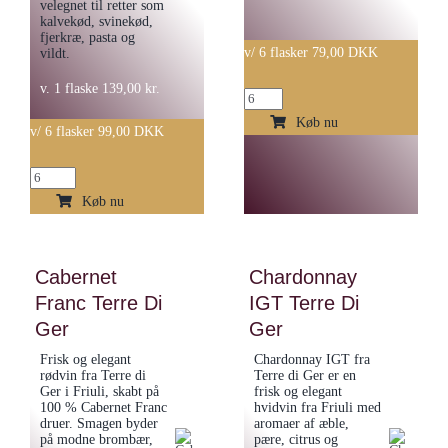
velegnet til retter som
kalvekød, svinekød,
fjerkræ, pasta og
v/ 6 flasker 79,00 DKK
vildt.
v. 1 flaske
139,00
kr.
Pinot
Grigio
Køb nu
v/ 6 flasker 99,00 DKK
Terre
di
Bellicoso
Ger
Antonio
Køb nu
antal
Amormio
Barbera
Cabernet
Chardonnay
d'Asti
Franc Terre Di
IGT Terre Di
antal
Ger
Ger
Frisk og elegant
Chardonnay IGT fra
rødvin fra Terre di
Terre di Ger er en
Ger i Friuli, skabt på
frisk og elegant
100 % Cabernet Franc
hvidvin fra Friuli med
druer. Smagen byder
aromaer af æble,
på modne brombær,
pære, citrus og